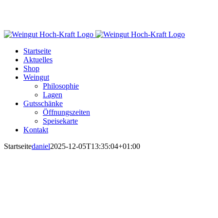
Startseite
Aktuelles
Shop
Weingut
Philosophie
Lagen
Gutsschänke
Öffnungszeiten
Speisekarte
Kontakt
Startseite
daniel
2025-12-05T13:35:04+01:00
Herzlich Willkommen im Weingut Hoch-
Kraft
und der Gutsschänke „Im Kelterhaus“.