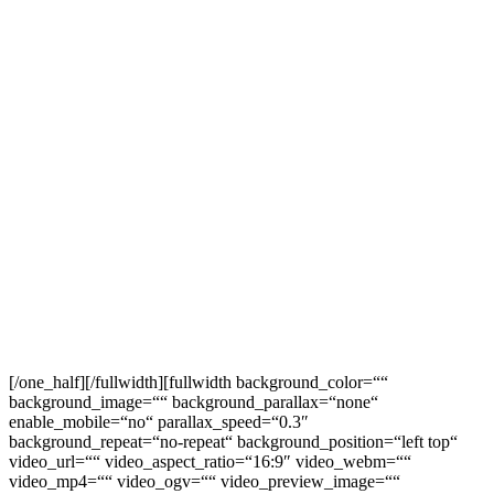
dieser Belehrung in Textform, jedoch nicht vor Eingang der Ware
beim Empfänger (bei der wiederkehrenden Lieferung gleichartiger
Waren nicht vor Eingang der ersten Teillieferung) und auch nicht
vor Erfüllung unserer Informationspflichten gemäß Artikel 246 § 2
in Verbindung mit § 1 Abs. 1 und 2 EGBGB sowie unserer
Pflichten gemäß § 312e Abs. 1 Satz 1 BGB in Verbindung mit
Artikel 246 § 3 EGBGB. Zur Wahrung der Widerrufsfrist genügt
die rechtzeitige Absendung des Widerrufs oder der Sache.
Der Widerruf ist zu richten an:
Weingut Hoch-Kraft
Gutsschänke „Im Kelterhaus“
Schillerstrasse 10
55270 Engelstadt
Telefon: +49 (0) 6130 – 1717
Telefax: +49 (0) 6130 – 945 059
[/one_half][/fullwidth][fullwidth background_color=““
background_image=““ background_parallax=“none“
enable_mobile=“no“ parallax_speed=“0.3″
background_repeat=“no-repeat“ background_position=“left top“
video_url=““ video_aspect_ratio=“16:9″ video_webm=““
video_mp4=““ video_ogv=““ video_preview_image=““