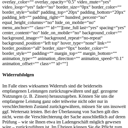
overlay_color=““ overlay_opacity=“0.5″ video_mute=“yes“
video_loop=“yes“ fade=“no“ border_size=“0px“ border_color=““
border_style=“solid“ padding_top=“20px“ padding_bottom=“20px“
padding_left=““ padding_right=““ hundred_percent=“no“
equal_height_columns=“no“ hide_on_mobile=“no“
menu_anchor=““ class=““ id=““][one_full last=“yes“ spacing=“yes“
center_content=“no“ hide_on_mobile=“no“ background_color=““
background_image=““ background_repeat=“no-repeat“
background_position=“left top“ hover_type=“none“ link=““
border_position=“all“ border_size=“0px“ border_color=““
border_style=““ padding=““ margin_top=““ margin_bottom=““
animation_type=““ animation_direction=““ animation_speed=“0.1″
animation_offset=““ class=““ id=““]
Widerrufsfolgen
Im Falle eines wirksamen Widerrufs sind die beiderseits
empfangenen Leistungen zurückzugewähren und ggf. gezogene
Nutzungen (z. B. Zinsen) herauszugeben. Können Sie uns die
empfangene Leistung ganz oder teilweise nicht oder nur in
verschlechtertem Zustand zurückgewähren, müssen Sie uns insoweit
ggf. Wertersatz leisten. Bei der Überlassung von Sachen gilt dies
nicht, wenn die Verschlechterung der Sache ausschließlich auf deren
Prüfung – wie sie Ihnen etwa im Ladengeschäft möglich gewesen
wäre – zurückzuführen ist. Im Übrigen können Sie die Pflicht zum