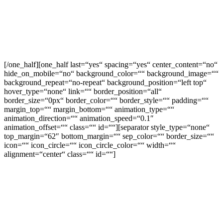
Der Gerichtsstand ist Mainz.
Mit Erscheinen dieser Weinpreisliste verlieren alle vorangegangenen
Angebote Ihr Gültigkeit. Das Angebot ist
freibleibend.Auskristallisierung von Weinstein ist eine natürliche
Erscheinung und ist kein Beanstandungsgrund.
[/one_half][one_half last=“yes“ spacing=“yes“ center_content=“no“
hide_on_mobile=“no“ background_color=““ background_image=““
background_repeat=“no-repeat“ background_position=“left top“
hover_type=“none“ link=““ border_position=“all“
border_size=“0px“ border_color=““ border_style=““ padding=““
margin_top=““ margin_bottom=““ animation_type=““
animation_direction=““ animation_speed=“0.1″
animation_offset=““ class=““ id=““][separator style_type=“none“
top_margin=“62″ bottom_margin=““ sep_color=““ border_size=““
icon=““ icon_circle=““ icon_circle_color=““ width=““
alignment=“center“ class=““ id=““]
Widerrufsrecht
Sie können Ihre Vertragserklärung innerhalb von 14 Tagen ohne
Angabe von Gründen in Textform (z. B. Brief, Fax, E-Mail) oder –
wenn Ihnen die Sache vor Fristablauf überlassen wird – durch
Rücksendung der Sache widerrufen. Die Frist beginnt nach Erhalt