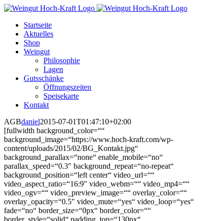
Zum
Inhalt
Startseite
springen
Aktuelles
Shop
Weingut
Philosophie
Lagen
Gutsschänke
Öffnungszeiten
Speisekarte
Kontakt
AGB
daniel
2015-07-01T01:47:10+02:00
[fullwidth background_color=““
background_image=“https://www.hoch-kraft.com/wp-
content/uploads/2015/02/BG_Kontakt.jpg“
background_parallax=“none“ enable_mobile=“no“
parallax_speed=“0.3″ background_repeat=“no-repeat“
background_position=“left center“ video_url=““
video_aspect_ratio=“16:9″ video_webm=““ video_mp4=““
video_ogv=““ video_preview_image=““ overlay_color=““
overlay_opacity=“0.5″ video_mute=“yes“ video_loop=“yes“
fade=“no“ border_size=“0px“ border_color=““
border_style=“solid“ padding_top=“130px“