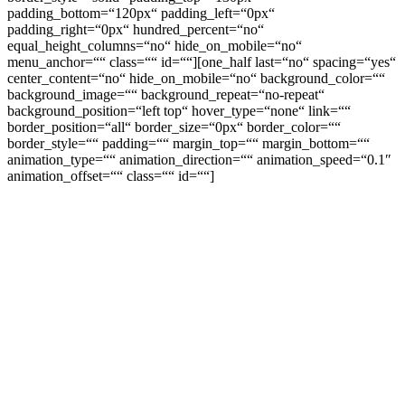
padding_bottom=“120px“ padding_left=“0px“
padding_right=“0px“ hundred_percent=“no“
equal_height_columns=“no“ hide_on_mobile=“no“
menu_anchor=““ class=““ id=““][one_half last=“no“ spacing=“yes“
center_content=“no“ hide_on_mobile=“no“ background_color=““
background_image=““ background_repeat=“no-repeat“
background_position=“left top“ hover_type=“none“ link=““
border_position=“all“ border_size=“0px“ border_color=““
border_style=““ padding=““ margin_top=““ margin_bottom=““
animation_type=““ animation_direction=““ animation_speed=“0.1″
animation_offset=““ class=““ id=““]
Allgemeine Geschäftsbedingungen
Verkaufs- und Lieferbedingungen
Unsere Preise verstehen sich inklusive Mehrwertsteuer, Glas und
Verpackung bei Selbstabholung ab Hof. Die Verpackungseinheiten
sind 6 und 12. Die Mindestbestellmenge ist 6 Flaschen. Bei Versand
durch Post oder Spedition berechnen wir ihnen 0,70 EUR pro
Flasche. Ab einer Flaschenanzahl von 120 liefern wir per Spedition
frei Haus. Rechnungen sind zahlbar innerhalb 10 Tage ohne Abzug.
Die Ware bleibt bis zur vollständigen Bezahlung unser Eigentum.