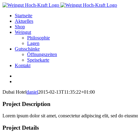
Zum
Inhalt
Startseite
springen
Aktuelles
Shop
Weingut
Philosophie
Lagen
Gutsschänke
Öffnungszeiten
Speisekarte
Kontakt
View
Larger
View
Image
Larger
Dubai Hotel
daniel
2015-02-13T11:35:22+01:00
Image
Project Description
Lorem ipsum dolor sit amet, consectetur adipiscing elit, sed do eiusm
Project Details