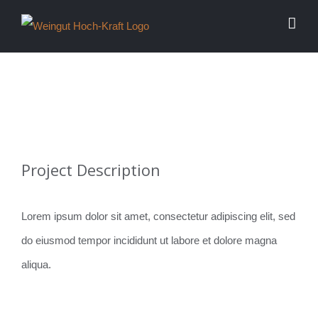
Zum
Inhalt
springen
View
Project Description
Larger
Image
Lorem ipsum dolor sit amet, consectetur adipiscing elit, sed
do eiusmod tempor incididunt ut labore et dolore magna
aliqua.